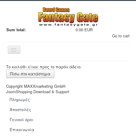
Sum total:
0.00 EUR
Go to cart
Εναλλαγή
πλοήγησης
Το καλάθι είναι προς το παρόν άδειο.
Πίσω στο κατάστημα
Copyright MAXXmarketing GmbH
JoomShopping Download & Support
Filaments
Πληρωμές
Μινιατούρες
Αποστολές
3D Εκτυπώσεις
Γενικοί όροι
Manga - Anime
Eπικοινωνία