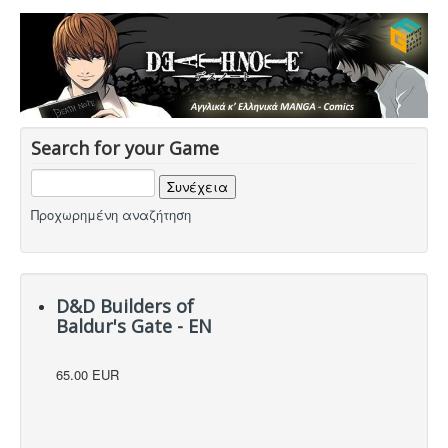
Sleeves
Accessories
Funko POP
Στρατηγικής
Φαντασίας
Search for your Game
Οικογενειακά
2-Παίκτες
Προχωρημένη αναζήτηση
Ελληνικά
Χρώματα
D&D Builders of
TCG-LCG
Baldur's Gate - EN
Παιχνίδια Ρόλου
65.00 EUR
Puzzle
Deco & Ένδυση