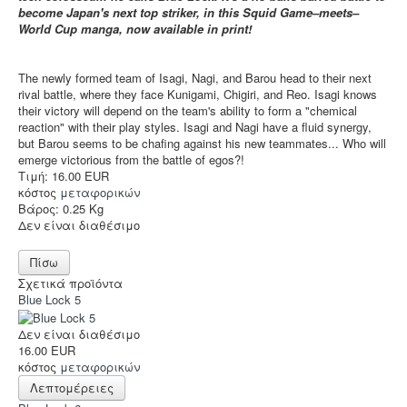
Accessories
become Japan's next top striker, in this Squid Game–meets–
World Cup manga, now available in print!
Funko POP
Στρατηγικής
The newly formed team of Isagi, Nagi, and Barou head to their next
Φαντασίας
rival battle, where they face Kunigami, Chigiri, and Reo. Isagi knows
their victory will depend on the team's ability to form a "chemical
Οικογενειακά
reaction" with their play styles. Isagi and Nagi have a fluid synergy,
but Barou seems to be chafing against his new teammates... Who will
2-Παίκτες
emerge victorious from the battle of egos?!
Τιμή:
16.00 EUR
Ελληνικά
κόστος
μεταφορικών
Βάρος:
0.25 Kg
Χρώματα
Δεν είναι διαθέσιμο
TCG-LCG
Παιχνίδια Ρόλου
Σχετικά προϊόντα
Blue Lock 5
Puzzle
Δεν είναι διαθέσιμο
Deco & Ένδυση
16.00 EUR
κόστος
μεταφορικών
Hot Deals!
Λεπτομέρειες
Αρχική σελίδα