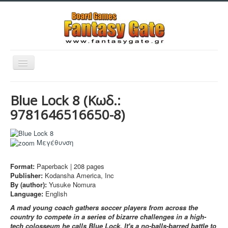
Εναλλαγή
πλοήγησης
Blue Lock 8
(Κωδ.:
9781646516650-8
)
Filaments
Μεγέθυνση
Μινιατούρες
Format:
Paperback |
208
pages
Publisher:
Kodansha America, Inc
3D Εκτυπώσεις
By (author):
Yusuke Nomura
Manga - Anime
Language:
English
A mad young coach gathers soccer players from across the
Sleeves
country to compete in a series of bizarre challenges in a high-
tech colosseum he calls Blue Lock. It's a no-balls-barred battle to