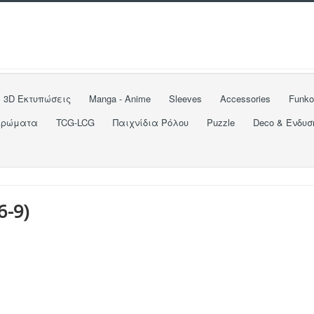
3D Εκτυπώσεις
Manga - Anime
Sleeves
Accessories
Funk
Χρώματα
TCG-LCG
Παιχνίδια Ρόλου
Puzzle
Deco & Ένδυσ
6-9
)