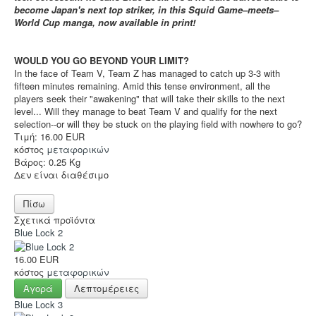
Accessories
become Japan's next top striker, in this Squid Game–meets–
World Cup manga, now available in print!
Funko POP
Στρατηγικής
WOULD YOU GO BEYOND YOUR LIMIT?
Φαντασίας
In the face of Team V, Team Z has managed to catch up 3-3 with
fifteen minutes remaining. Amid this tense environment, all the
Οικογενειακά
players seek their "awakening" that will take their skills to the next
level... Will they manage to beat Team V and qualify for the next
2-Παίκτες
selection--or will they be stuck on the playing field with nowhere to go?
Τιμή:
16.00 EUR
Ελληνικά
κόστος
μεταφορικών
Βάρος:
0.25 Kg
Χρώματα
Δεν είναι διαθέσιμο
TCG-LCG
Παιχνίδια Ρόλου
Σχετικά προϊόντα
Blue Lock 2
Puzzle
16.00 EUR
Deco & Ένδυση
κόστος
μεταφορικών
Αγορά
Λεπτομέρειες
Hot Deals!
Blue Lock 3
Αρχική σελίδα