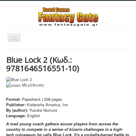
Εναλλαγή
πλοήγησης
Blue Lock 2
(Κωδ.:
9781646516551-10
)
Filaments
Μεγέθυνση
Μινιατούρες
Format:
Paperback |
208
pages
Publisher:
Kodansha America, Inc
3D Εκτυπώσεις
By (author):
Yusuke Nomura
Manga - Anime
Language:
English
A mad young coach gathers soccer players from across the
Sleeves
country to compete in a series of bizarre challenges in a high-
tech colosseum he calls Blue Lock. It's a no-balls-barred battle to