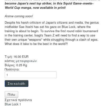
Accessories
become Japan's next top striker, in this Squid Game–meets–
World Cup manga, now available in print!
Funko POP
Anime coming soon!
Στρατηγικής
Despite his harsh criticism of Japan's citizens and media, the genius
Φαντασίας
midfielder Sae Itoshi has set his gaze on Blue Lock, where the
training is about to begin. To survive the first round robin tournament
Οικογενειακά
in the training center, Isagi's Team Z will need to find a way to use
their own unique "weapons" while struggling through a clash of egos.
2-Παίκτες
What does it take to be the best in the world?!
Ελληνικά
Χρώματα
Τιμή:
16.00 EUR
κόστος
μεταφορικών
TCG-LCG
Βάρος:
0.25 Kg
Ποσότητα:
Παιχνίδια Ρόλου
Puzzle
Deco & Ένδυση
Hot Deals!
Σχετικά προϊόντα
Blue Lock 1
Αρχική σελίδα