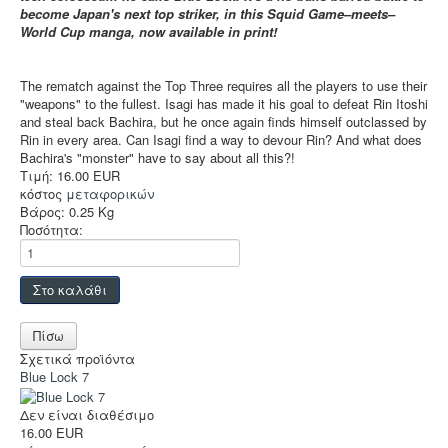
Accessories
become Japan's next top striker, in this Squid Game–meets–
World Cup manga, now available in print!
Funko POP
Στρατηγικής
The rematch against the Top Three requires all the players to use their
Φαντασίας
"weapons" to the fullest. Isagi has made it his goal to defeat Rin Itoshi
and steal back Bachira, but he once again finds himself outclassed by
Οικογενειακά
Rin in every area. Can Isagi find a way to devour Rin? And what does
Bachira's "monster" have to say about all this?!
2-Παίκτες
Τιμή:
16.00 EUR
κόστος
μεταφορικών
Ελληνικά
Βάρος:
0.25 Kg
Ποσότητα:
Χρώματα
TCG-LCG
Παιχνίδια Ρόλου
Puzzle
Σχετικά προϊόντα
Deco & Ένδυση
Blue Lock 7
Hot Deals!
Δεν είναι διαθέσιμο
16.00 EUR
Αρχική σελίδα