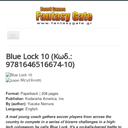
Εναλλαγή
πλοήγησης
Blue Lock 10
(Κωδ.:
9781646516674-10
)
Filaments
Μεγέθυνση
Μινιατούρες
Format:
Paperback |
208
pages
Publisher:
Kodansha America, Inc
3D Εκτυπώσεις
By (author):
Yusuke Nomura
Manga - Anime
Language:
English
A mad young coach gathers soccer players from across the
Sleeves
country to compete in a series of bizarre challenges in a high-
tech colosseum he calls Blue Lock. It's a no-balls-barred battle to